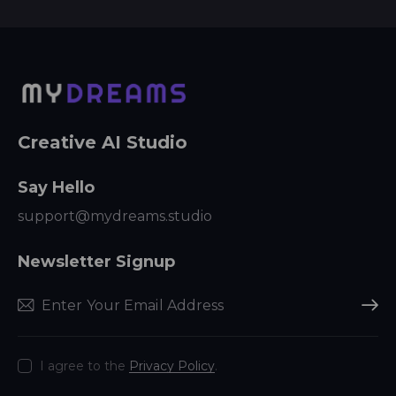
Creative AI Studio
Say Hello
support@mydreams.studio
Newsletter Signup
Subscr
I agree to the
Privacy Policy
.