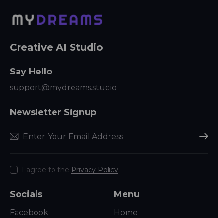
Creative AI Studio
Say Hello
support@mydreams.studio
Newsletter Signup
Subscr
I agree to the
Privacy Policy
.
Socials
Menu
Facebook
Home