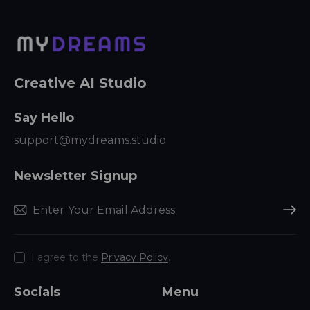
Creative AI Studio
Say Hello
support@mydreams.studio
Newsletter Signup
Subscr
I agree to the
Privacy Policy
.
Socials
Menu