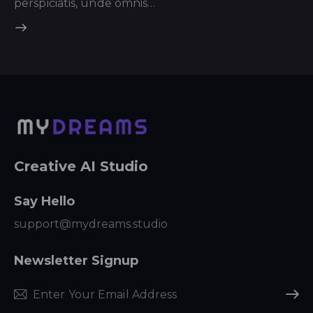
perspiciatis, unde omnis…
Creative AI Studio
Say Hello
support@mydreams.studio
Newsletter Signup
Subscr